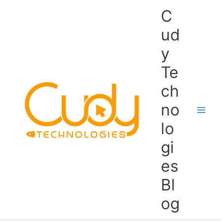
Skip
C
to
content
ud
y
Te
ch
no
lo
gi
es
Bl
og