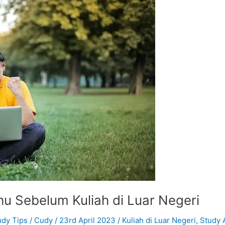
u Sebelum Kuliah di Luar Negeri
udy Tips
/
Cudy
/
23rd April 2023
/
Kuliah di Luar Negeri
,
Study 