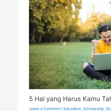
Abroad
5 Hal yang Harus Kamu Tah
Leave a Comment
/
Education
,
Scholarship
,
St