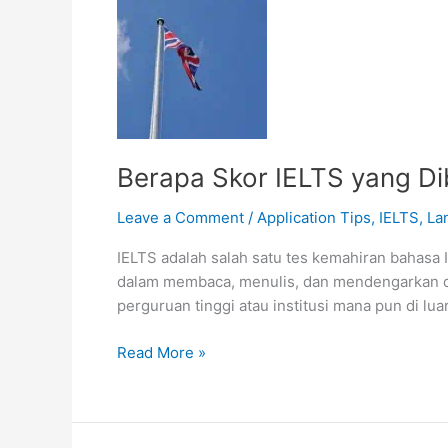
Berapa Skor IELTS yang Di
Leave a Comment
/
Application Tips
,
IELTS
,
La
IELTS adalah salah satu tes kemahiran bahasa
dalam membaca, menulis, dan mendengarkan da
perguruan tinggi atau institusi mana pun di lu
Berapa
Read More »
Skor
IELTS
yang
Dibutuhkan