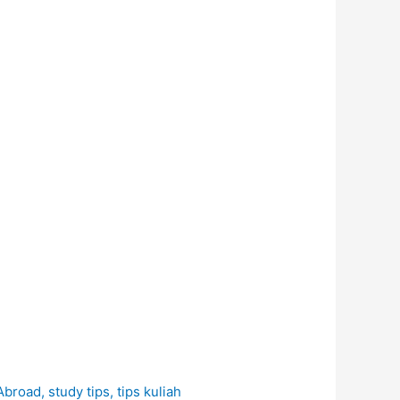
Abroad
,
study tips
,
tips kuliah