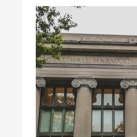
Untuk
Kuliah
di
Luar
Negeri?