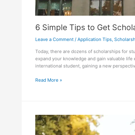
6 Simple Tips to Get Schol
Leave a Comment
/
Application Tips
,
Scholarsh
Today, there are dozens of scholarships for st
expand your knowledge and gain valuable life 
international student, gaining a new perspecti
6
Read More »
Simple
Tips
to
Get
Scholarships
to
Study