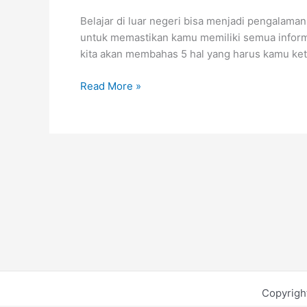
Belajar di luar negeri bisa menjadi pengalama
untuk memastikan kamu memiliki semua informa
kita akan membahas 5 hal yang harus kamu keta
5
Read More »
Hal
yang
Harus
Kamu
Tahu
Sebelum
Kuliah
di
Luar
Negeri
Copyrigh