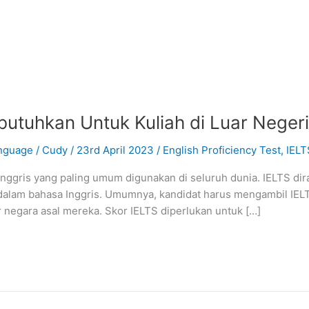
butuhkan Untuk Kuliah di Luar Neger
nguage
/
Cudy
/
23rd April 2023
/
English Proficiency Test
,
IELT
 Inggris yang paling umum digunakan di seluruh dunia. IELTS d
lam bahasa Inggris. Umumnya, kandidat harus mengambil IELTS
ar negara asal mereka. Skor IELTS diperlukan untuk […]